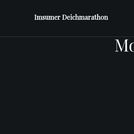
Zum
Inhalt
Imsumer Deichmarathon
springen
Mo