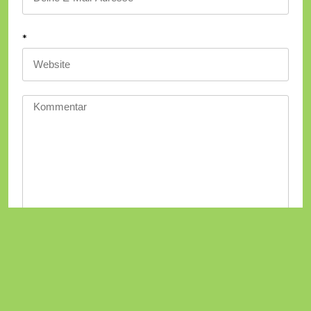
*
Meinen Namen, meine E-Mail-Adresse und meine
Website in diesem Browser für die nächste
Kommentierung speichern.